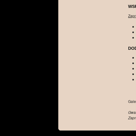
WS
Zapr
DO
Gale
Gwar
Zapr