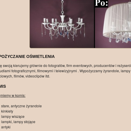
POŻYCZANIE OŚWIETLENIA
tę swoją kierujemy głównie do fotografów, firm eventowych, producentów i reżyser
tudiami fotograficznymi, filmowymi i telewizyjnymi . Wypożyczamy żyrandole, lampy z
ciowych, filmów, videoclipów itd.
MIS
jmiemy w komis:
stare, antyczne żyrandole
kinkiety
lampy wiszące
lampki, lampy stojące
antyki