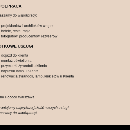
PÓŁPRACA
aszamy do współpracy:
projektantów i architektów wnętrz
hotele, restauracje
fotografów, producentów, reżyserów
DTKOWE USŁUGI
dojazd do klienta
montaż oświetlenia
przymiarki żyrandoli u klienta
naprawa lamp u Klienta
renowacja żyrandoli, lamp, kinkietów u Klienta
ria Rococo Warszawa
antujemy najwyższą jakość naszych usług!
aszamy do współpracy!