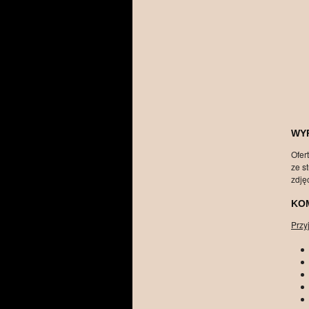
WY
Ofer
ze s
zdję
KO
Przy