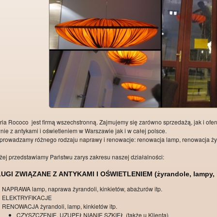
ria Rococo jest firmą wszechstronną. Zajmujemy się zarówno sprzedażą, jak i of
nie z antykami i oświetleniem w Warszawie jak i w całej polsce.
prowadzamy różnego rodzaju naprawy i renowacje: renowacja lamp, renowacja ży
żej przedstawiamy Państwu zarys zakresu naszej działalności:
UGI ZWIĄZANE Z ANTYKAMI I OŚWIETLENIEM (żyrandole, lampy, k
NAPRAWA lamp, naprawa żyrandoli, kinkietów, abażurów itp.
ELEKTRYFIKACJE
RENOWACJA żyrandoli, lamp, kinkietów itp.
CZYSZCZENIE, UZUPEŁNIANIE SZKIEŁ (także u Klienta)