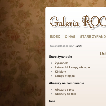
INDEX
O NAS
STARE ŻYRAN
Usługi
GaleriaRococo.pl
Us
Stare żyrandole
Żyrandole
Latarenki, Lampy wiszące
Kinkiety
Lampy stojące
Abażury na zamówienie
Abażury szyte
Abażury na folii
Inne