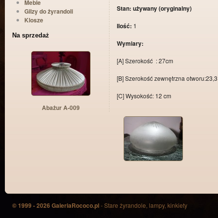
Meble
Stan: używany (oryginalny)
Gilzy do żyrandoli
Klosze
Ilość:
1
Na sprzedaż
Wymiary:
[A] Szerokość : 27cm
[B] Szerokość zewnętrzna otworu:23,
[C] Wysokość: 12 cm
Abażur A-009
© 1999 - 2026 GaleriaRococo.pl
- Stare żyrandole, lampy, kinkiety