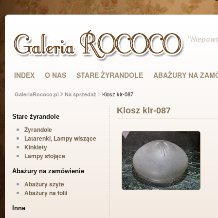
"Niepowta
INDEX
O NAS
STARE ŻYRANDOLE
ABAŻURY NA ZAM
Klosz klr-087
GaleriaRococo.pl
Na sprzedaż
Klosz klr-087
Stare żyrandole
Żyrandole
Latarenki, Lampy wiszące
Kinkiety
Lampy stojące
Abażury na zamówienie
Abażury szyte
Abażury na folii
Inne