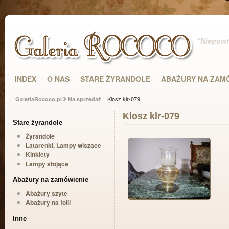
"Niepowta
INDEX
O NAS
STARE ŻYRANDOLE
ABAŻURY NA ZAM
Klosz klr-079
GaleriaRococo.pl
Na sprzedaż
Klosz klr-079
Stare żyrandole
Żyrandole
Latarenki, Lampy wiszące
Kinkiety
Lampy stojące
Abażury na zamówienie
Abażury szyte
Abażury na folii
Inne