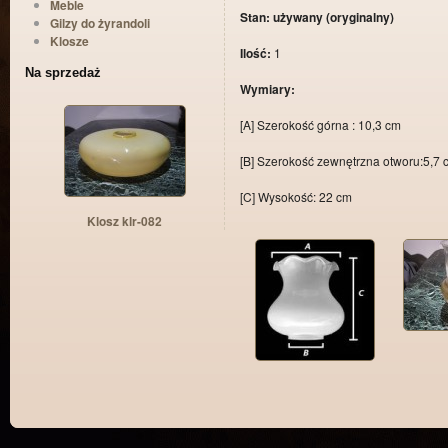
Meble
Stan: używany (oryginalny)
Gilzy do żyrandoli
Klosze
Ilość:
1
Na sprzedaż
Wymiary:
[A] Szerokość górna : 10,3 cm
[B] Szerokość zewnętrzna otworu:5,7 
[C] Wysokość: 22 cm
Klosz klr-082