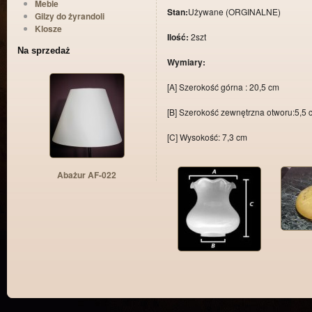
Meble
Stan:
Używane (ORGINALNE)
Gilzy do żyrandoli
Klosze
Ilość:
2szt
Na sprzedaż
Wymiary:
[A] Szerokość górna : 20,5 cm
[B] Szerokość zewnętrzna otworu:5,5 
[C] Wysokość: 7,3 cm
Abażur AF-022