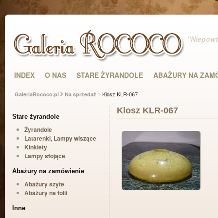
"Niepowta
INDEX
O NAS
STARE ŻYRANDOLE
ABAŻURY NA ZAM
Klosz KLR-067
GaleriaRococo.pl
Na sprzedaż
Klosz KLR-067
Stare żyrandole
Żyrandole
Latarenki, Lampy wiszące
Kinkiety
Lampy stojące
Abażury na zamówienie
Abażury szyte
Abażury na folii
Inne