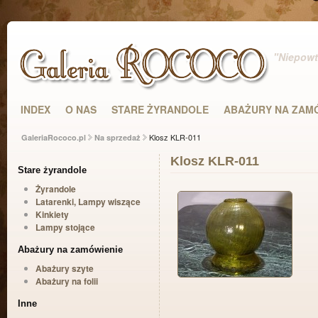
"Niepowta
INDEX
O NAS
STARE ŻYRANDOLE
ABAŻURY NA ZAM
Klosz KLR-011
GaleriaRococo.pl
Na sprzedaż
Klosz KLR-011
Stare żyrandole
Żyrandole
Latarenki, Lampy wiszące
Kinkiety
Lampy stojące
Abażury na zamówienie
Abażury szyte
Abażury na folii
Inne