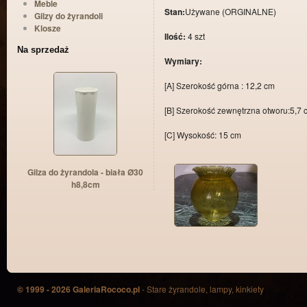
Meble
Stan:
Używane (ORGINALNE)
Gilzy do żyrandoli
Klosze
Ilość:
4 szt
Na sprzedaż
Wymiary:
[A] Szerokość górna : 12,2 cm
[B] Szerokość zewnętrzna otworu:5,7 
[C] Wysokość: 15 cm
Gilza do żyrandola - biała Ø30
h8,8cm
© 1999 - 2026 GaleriaRococo.pl
- Stare żyrandole, lampy, kinkiety