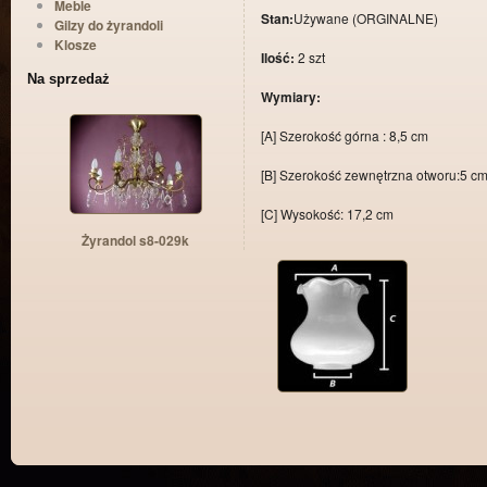
Meble
Stan:
Używane (ORGINALNE)
Gilzy do żyrandoli
Klosze
Ilość:
2 szt
Na sprzedaż
Wymiary:
[A] Szerokość górna : 8,5 cm
[B] Szerokość zewnętrzna otworu:5 c
[C] Wysokość: 17,2 cm
Żyrandol s8-029k