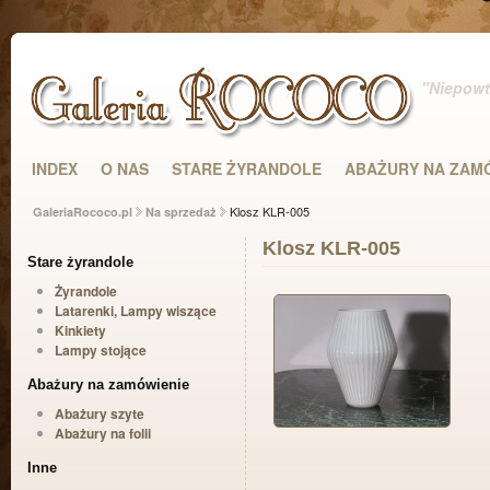
"Niepowta
INDEX
O NAS
STARE ŻYRANDOLE
ABAŻURY NA ZAM
Klosz KLR-005
GaleriaRococo.pl
Na sprzedaż
Klosz KLR-005
Stare żyrandole
Żyrandole
Latarenki, Lampy wiszące
Kinkiety
Lampy stojące
Abażury na zamówienie
Abażury szyte
Abażury na folii
Inne