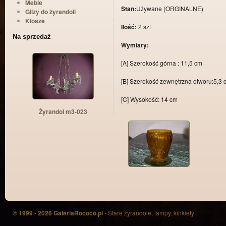
Meble
Stan:
Używane (ORGINALNE)
Gilzy do żyrandoli
Klosze
Ilość:
2 szt
Na sprzedaż
Wymiary:
[A] Szerokość górna : 11,5 cm
[B] Szerokość zewnętrzna otworu:5,3 
[C] Wysokość: 14 cm
Żyrandol m3-023
© 1999 - 2026 GaleriaRococo.pl
- Stare żyrandole, lampy, kinkiety