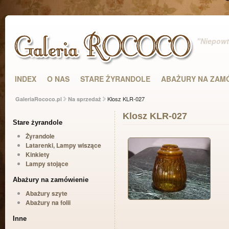
"Niepowta
INDEX
O NAS
STARE ŻYRANDOLE
ABAŻURY NA ZAM
Klosz KLR-027
GaleriaRococo.pl
Na sprzedaż
Klosz KLR-027
Stare żyrandole
Żyrandole
Latarenki, Lampy wiszące
Kinkiety
Lampy stojące
Abażury na zamówienie
Abażury szyte
Abażury na folii
Inne