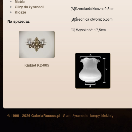
Meble
Gilzy do żyrandoli
[A]Szerokość klosza: 9,5cm
Klosze
[B]Średnica otworu: 5,5cm
Na sprzedaż
[C] Wysokość: 17,5cm
Kinkiet K2-005
© 1999 - 2026 GaleriaRococo.pl
- Stare żyrandole, lampy, kinkiety