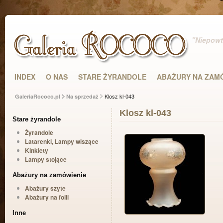
"Niepowta
INDEX
O NAS
STARE ŻYRANDOLE
ABAŻURY NA ZAM
Klosz kl-043
GaleriaRococo.pl
Na sprzedaż
Klosz kl-043
Stare żyrandole
Żyrandole
Latarenki, Lampy wiszące
Kinkiety
Lampy stojące
Abażury na zamówienie
Abażury szyte
Abażury na folii
Inne