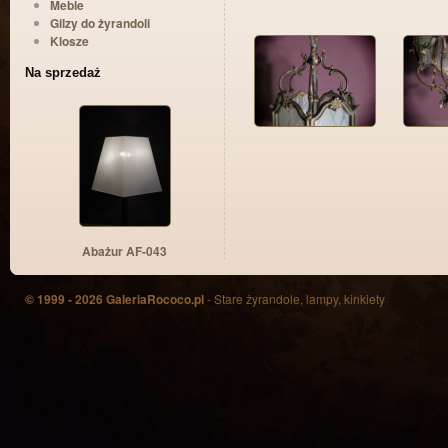
Meble
Gilzy do żyrandoli
Klosze
Na sprzedaż
Abażur AF-043
© 1999 - 2026 GaleriaRococo.pl
- Stare żyrandole, lampy, kinkiety