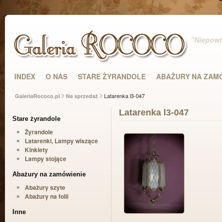
"Niepowta
INDEX
O NAS
STARE ŻYRANDOLE
ABAŻURY NA ZAM
Latarenka l3-047
GaleriaRococo.pl
Na sprzedaż
Latarenka l3-047
Stare żyrandole
Żyrandole
Latarenki, Lampy wiszące
Kinkiety
Lampy stojące
Abażury na zamówienie
Abażury szyte
Abażury na folii
Inne