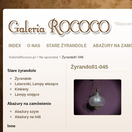
"Niepowta
INDEX
O NAS
STARE ŻYRANDOLE
ABAŻURY NA ZAM
Żyrandoll1-045
GaleriaRococo.pl
Na sprzedaż
Żyrandoll1-045
Stare żyrandole
Żyrandole
Latarenki, Lampy wiszące
Kinkiety
Lampy stojące
Abażury na zamówienie
Abażury szyte
Abażury na folii
Inne