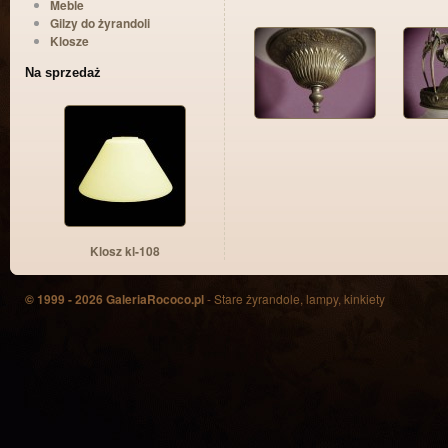
Meble
Gilzy do żyrandoli
Klosze
Na sprzedaż
Klosz kl-108
© 1999 - 2026 GaleriaRococo.pl
- Stare żyrandole, lampy, kinkiety