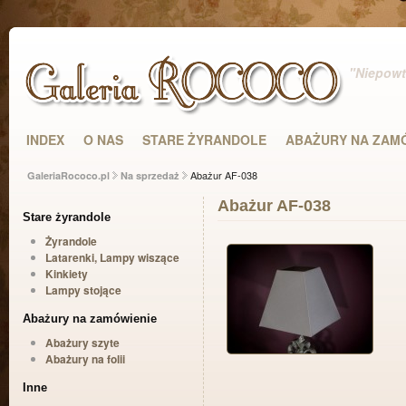
"Niepowta
INDEX
O NAS
STARE ŻYRANDOLE
ABAŻURY NA ZAM
Abażur AF-038
GaleriaRococo.pl
Na sprzedaż
Abażur AF-038
Stare żyrandole
Żyrandole
Latarenki, Lampy wiszące
Kinkiety
Lampy stojące
Abażury na zamówienie
Abażury szyte
Abażury na folii
Inne