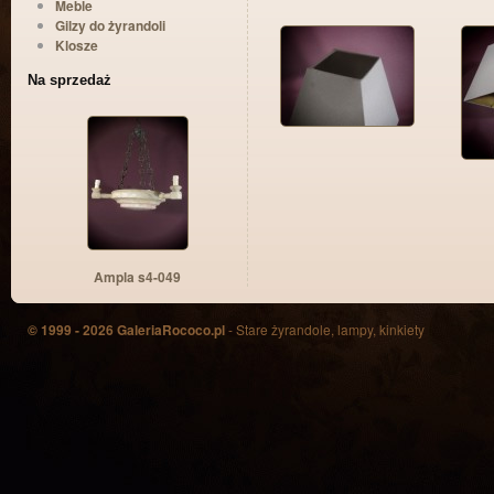
Meble
Gilzy do żyrandoli
Klosze
Na sprzedaż
Ampla s4-049
© 1999 - 2026 GaleriaRococo.pl
- Stare żyrandole, lampy, kinkiety