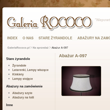
"Niepowta
INDEX
O NAS
STARE ŻYRANDOLE
ABAŻURY NA ZAM
Abażur A-097
GaleriaRococo.pl
Na sprzedaż
Abażur A-097
Stare żyrandole
Żyrandole
Latarenki, Lampy wiszące
Kinkiety
Lampy stojące
Abażury na zamówienie
Abażury szyte
Abażury na folii
Inne