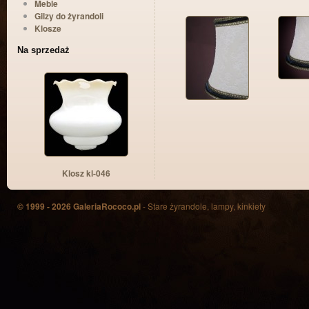
Meble
Gilzy do żyrandoli
Klosze
Na sprzedaż
Klosz kl-046
© 1999 - 2026 GaleriaRococo.pl
- Stare żyrandole, lampy, kinkiety