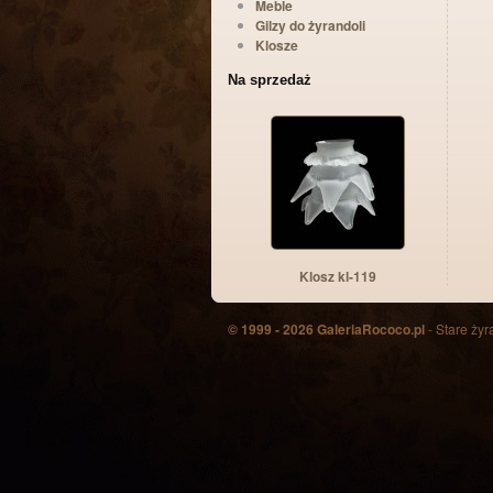
Meble
Gilzy do żyrandoli
Klosze
Na sprzedaż
Klosz kl-119
© 1999 - 2026 GaleriaRococo.pl
- Stare żyr