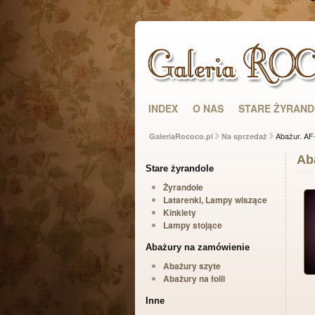
INDEX
O NAS
STARE ŻYRAN
Abażur. AF
GaleriaRococo.pl
Na sprzedaż
Ab
Stare żyrandole
Żyrandole
Latarenki, Lampy wiszące
Kinkiety
Lampy stojące
Abażury na zamówienie
Abażury szyte
Abażury na folii
Inne