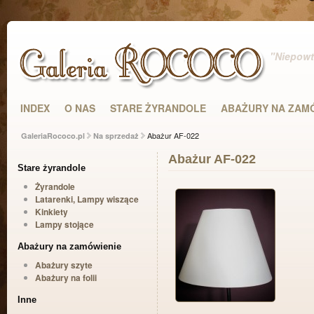
"Niepowta
INDEX
O NAS
STARE ŻYRANDOLE
ABAŻURY NA ZAM
Abażur AF-022
GaleriaRococo.pl
Na sprzedaż
Abażur AF-022
Stare żyrandole
Żyrandole
Latarenki, Lampy wiszące
Kinkiety
Lampy stojące
Abażury na zamówienie
Abażury szyte
Abażury na folii
Inne