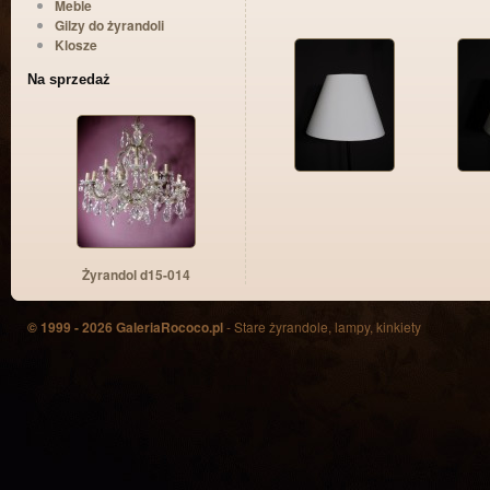
Meble
Gilzy do żyrandoli
Klosze
Na sprzedaż
Żyrandol d15-014
© 1999 - 2026 GaleriaRococo.pl
- Stare żyrandole, lampy, kinkiety