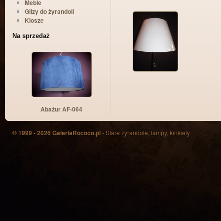
Meble
Gilzy do żyrandoli
Klosze
Na sprzedaż
Abażur AF-064
© 1999 - 2026 GaleriaRococo.pl
- Stare żyrandole, lampy, kinkiety