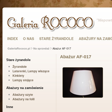
"Niepowta
INDEX
O NAS
STARE ŻYRANDOLE
ABAŻURY NA ZAM
Abażur AF-017
GaleriaRococo.pl
Na sprzedaż
Abażur AF-017
Stare żyrandole
Żyrandole
Latarenki, Lampy wiszące
Kinkiety
Lampy stojące
Abażury na zamówienie
Abażury szyte
Abażury na folii
Inne