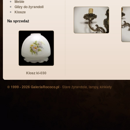
Meble
Gilzy do żyrandoli
Klosze
Na sprzedaż
Klosz kl-030
© 1999 - 2026 GaleriaRococo.pl
- Stare żyrandole, lampy, kinkiety