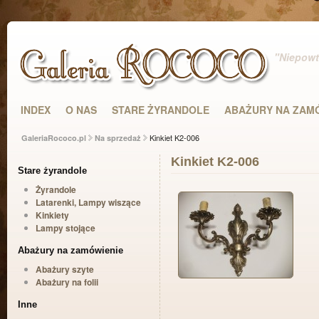
"Niepowta
INDEX
O NAS
STARE ŻYRANDOLE
ABAŻURY NA ZAM
Kinkiet K2-006
GaleriaRococo.pl
Na sprzedaż
Kinkiet K2-006
Stare żyrandole
Żyrandole
Latarenki, Lampy wiszące
Kinkiety
Lampy stojące
Abażury na zamówienie
Abażury szyte
Abażury na folii
Inne