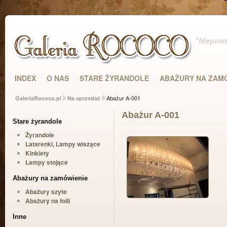
"Niepowta
INDEX
O NAS
STARE ŻYRANDOLE
ABAŻURY NA ZAM
Abażur A-001
GaleriaRococo.pl
Na sprzedaż
Abażur A-001
Stare żyrandole
Żyrandole
Latarenki, Lampy wiszące
Kinkiety
Lampy stojące
Abażury na zamówienie
Abażury szyte
Abażury na folii
Inne