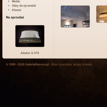
Meble
Gilzy do żyrandoli
Klosze
Na sprzedaż
Abażur A-076
© 1999 - 2026 GaleriaRococo.pl
- Stare żyrandole, lampy, kinkiety