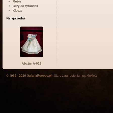
Meble
Gilzy do żyrandoli
Klosze
Na sprzedaż
Abażur A-022
© 1999 - 2026 GaleriaRococo.pl
- Stare żyrandole, lampy, kinkiety