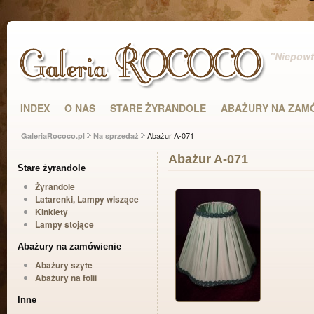
"Niepowta
INDEX
O NAS
STARE ŻYRANDOLE
ABAŻURY NA ZAM
Abażur A-071
GaleriaRococo.pl
Na sprzedaż
Abażur A-071
Stare żyrandole
Żyrandole
Latarenki, Lampy wiszące
Kinkiety
Lampy stojące
Abażury na zamówienie
Abażury szyte
Abażury na folii
Inne