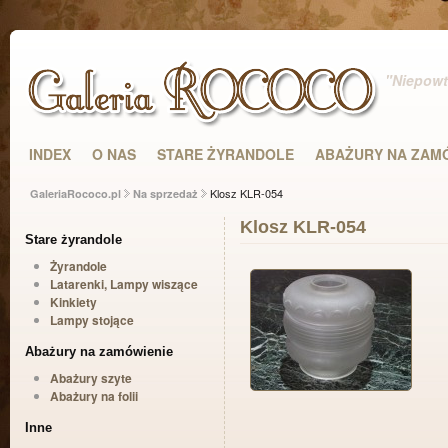
"Niepowta
INDEX
O NAS
STARE ŻYRANDOLE
ABAŻURY NA ZAM
Klosz KLR-054
GaleriaRococo.pl
Na sprzedaż
Klosz KLR-054
Stare żyrandole
Żyrandole
Latarenki, Lampy wiszące
Kinkiety
Lampy stojące
Abażury na zamówienie
Abażury szyte
Abażury na folii
Inne