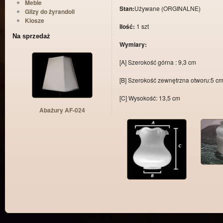
Meble
Stan:
Używane (ORGINALNE)
Gilzy do żyrandoli
Klosze
Ilość:
1 szt
Na sprzedaż
Wymiary:
[A] Szerokość górna : 9,3 cm
[B] Szerokość zewnętrzna otworu:5 c
[C] Wysokość: 13,5 cm
Abażury AF-024