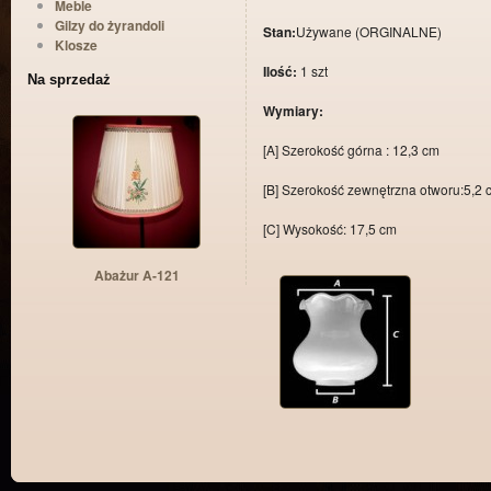
Meble
Gilzy do żyrandoli
Stan:
Używane (ORGINALNE)
Klosze
Ilość:
1 szt
Na sprzedaż
Wymiary:
[A] Szerokość górna : 12,3 cm
[B] Szerokość zewnętrzna otworu:5,2 
[C] Wysokość: 17,5 cm
Abażur A-121