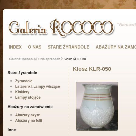
"Niepowta
INDEX
O NAS
STARE ŻYRANDOLE
ABAŻURY NA ZAM
Klosz KLR-050
GaleriaRococo.pl
Na sprzedaż
Klosz KLR-050
Stare żyrandole
Żyrandole
Latarenki, Lampy wiszące
Kinkiety
Lampy stojące
Abażury na zamówienie
Abażury szyte
Abażury na folii
Inne