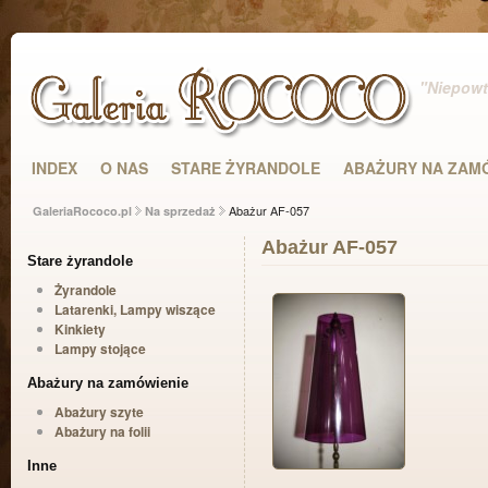
"Niepowta
INDEX
O NAS
STARE ŻYRANDOLE
ABAŻURY NA ZAM
Abażur AF-057
GaleriaRococo.pl
Na sprzedaż
Abażur AF-057
Stare żyrandole
Żyrandole
Latarenki, Lampy wiszące
Kinkiety
Lampy stojące
Abażury na zamówienie
Abażury szyte
Abażury na folii
Inne