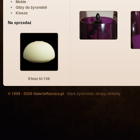
Meble
Gilzy do żyrandoli
Klosze
Na sprzedaż
Klosz kl-146
© 1999 - 2026 GaleriaRococo.pl
- Stare żyrandole, lampy, kinkiety