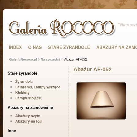
"Niepowta
INDEX
O NAS
STARE ŻYRANDOLE
ABAŻURY NA ZAM
Abażur AF-052
GaleriaRococo.pl
Na sprzedaż
Abażur AF-052
Stare żyrandole
Żyrandole
Latarenki, Lampy wiszące
Kinkiety
Lampy stojące
Abażury na zamówienie
Abażury szyte
Abażury na folii
Inne