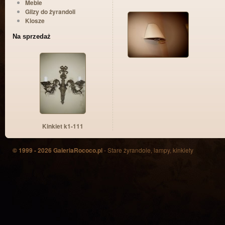
Meble
Gilzy do żyrandoli
Klosze
Na sprzedaż
Kinkiet k1-111
© 1999 - 2026 GaleriaRococo.pl
- Stare żyrandole, lampy, kinkiety