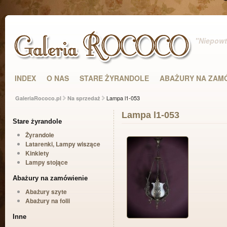
"Niepowta
INDEX
O NAS
STARE ŻYRANDOLE
ABAŻURY NA ZAM
Lampa l1-053
GaleriaRococo.pl
Na sprzedaż
Lampa l1-053
Stare żyrandole
Żyrandole
Latarenki, Lampy wiszące
Kinkiety
Lampy stojące
Abażury na zamówienie
Abażury szyte
Abażury na folii
Inne