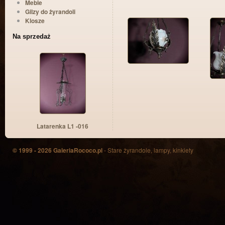
Meble
Gilzy do żyrandoli
Klosze
Na sprzedaż
Latarenka L1 -016
© 1999 - 2026 GaleriaRococo.pl
- Stare żyrandole, lampy, kinkiety