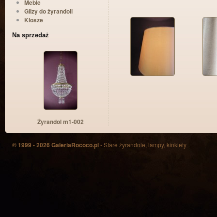
Meble
Gilzy do żyrandoli
Klosze
Na sprzedaż
Żyrandol m1-002
© 1999 - 2026 GaleriaRococo.pl
- Stare żyrandole, lampy, kinkiety