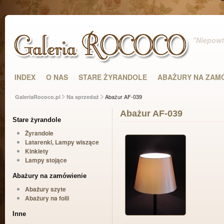
"Niepowta
INDEX
O NAS
STARE ŻYRANDOLE
ABAŻURY NA ZAM
Abażur AF-039
GaleriaRococo.pl
Na sprzedaż
Abażur AF-039
Stare żyrandole
Żyrandole
Latarenki, Lampy wiszące
Kinkiety
Lampy stojące
Abażury na zamówienie
Abażury szyte
Abażury na folii
Inne