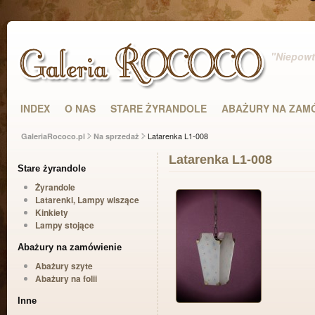
"Niepowta
INDEX
O NAS
STARE ŻYRANDOLE
ABAŻURY NA ZAM
Latarenka L1-008
GaleriaRococo.pl
Na sprzedaż
Latarenka L1-008
Stare żyrandole
Żyrandole
Latarenki, Lampy wiszące
Kinkiety
Lampy stojące
Abażury na zamówienie
Abażury szyte
Abażury na folii
Inne