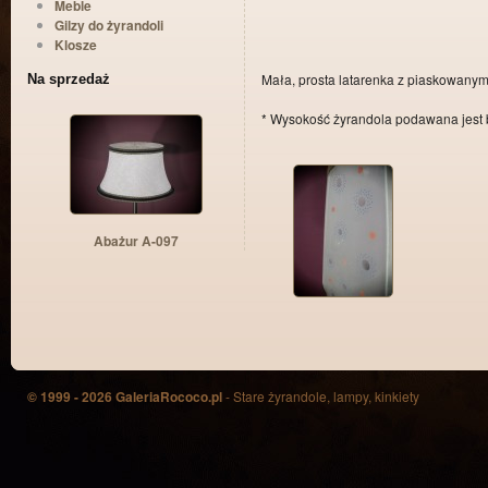
Meble
Gilzy do żyrandoli
Klosze
Mała, prosta latarenka z piaskowanym 
Na sprzedaż
* Wysokość żyrandola podawana jest b
Abażur A-097
© 1999 - 2026 GaleriaRococo.pl
- Stare żyrandole, lampy, kinkiety