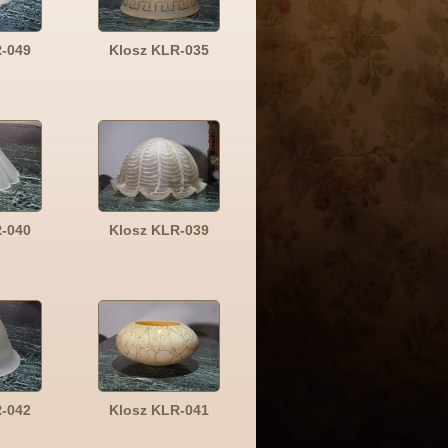
R-049
Klosz KLR-035
R-040
Klosz KLR-039
R-042
Klosz KLR-041