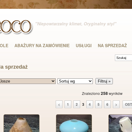
"Niepowtarzalny klimat, Oryginalny styl"
DOLE
ABAŻURY NA ZAMÓWIENIE
USŁUGI
NA SPRZEDAŻ
a sprzedaż
258
Znaleziono
wyników
<
1
2
3
4
5
6
>
OST