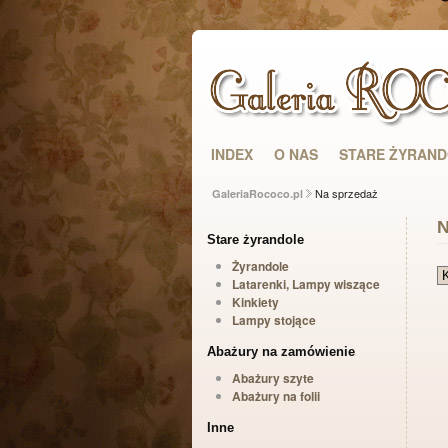
INDEX
O NAS
STARE ŻYRAN
Na sprzedaż
GaleriaRococo.pl
N
Stare żyrandole
Żyrandole
Latarenki, Lampy wiszące
Kinkiety
Lampy stojące
Abażury na zamówienie
Abażury szyte
Abażury na folii
Inne