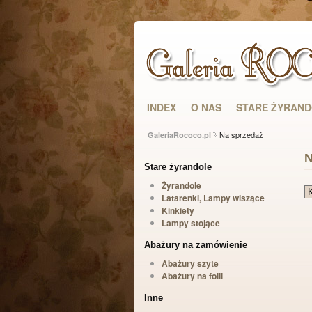
INDEX
O NAS
STARE ŻYRAN
Na sprzedaż
GaleriaRococo.pl
N
Stare żyrandole
Żyrandole
Latarenki, Lampy wiszące
Kinkiety
Lampy stojące
Abażury na zamówienie
Abażury szyte
Abażury na folii
Inne