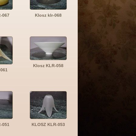
R-067
Klosz klr-068
Klosz KLR-058
-061
R-051
KLOSZ KLR-053