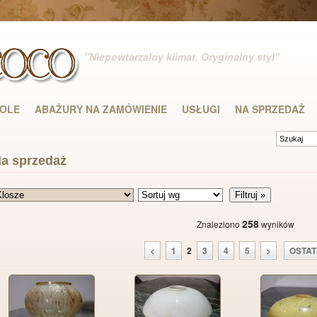
"Niepowtarzalny klimat, Oryginalny styl"
DOLE
ABAŻURY NA ZAMÓWIENIE
USŁUGI
NA SPRZEDAŻ
a sprzedaż
258
Znaleziono
wyników
<
1
2
3
4
5
>
OSTAT