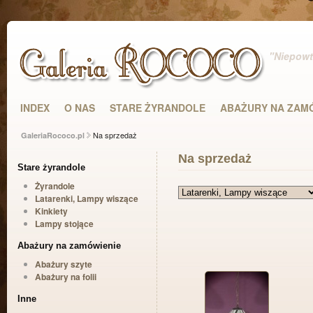
"Niepowta
INDEX
O NAS
STARE ŻYRANDOLE
ABAŻURY NA ZAM
Na sprzedaż
GaleriaRococo.pl
Na sprzedaż
Stare żyrandole
Żyrandole
Latarenki, Lampy wiszące
Kinkiety
Lampy stojące
Abażury na zamówienie
Abażury szyte
Abażury na folii
Inne