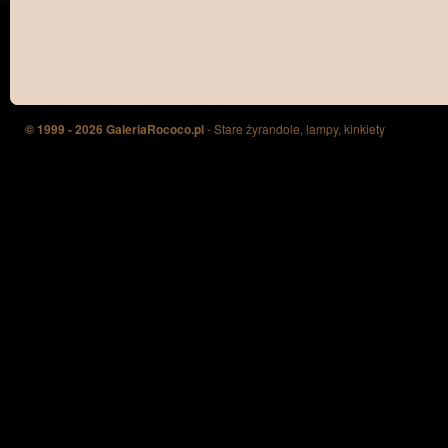
© 1999 - 2026 GaleriaRococo.pl
- Stare żyrandole, lampy, kinkiety